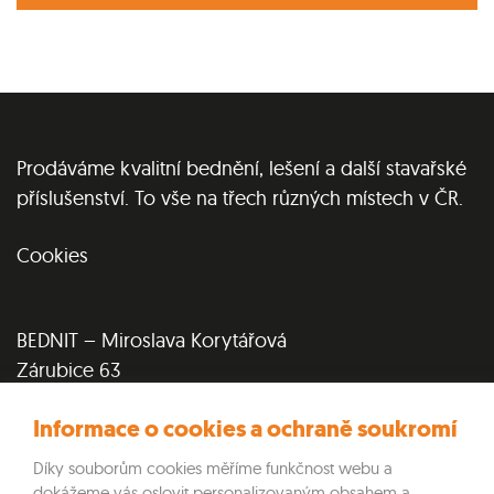
Prodáváme kvalitní bednění, lešení a další stavařské
příslušenství. To vše na třech různých místech v ČR.
Cookies
BEDNIT – Miroslava Korytářová
Zárubice 63
Zárubice 675 52
Informace o cookies a ochraně soukromí
IČ: 75198991
DIČ: 8655124456
Díky souborům cookies měříme funkčnost webu a
+420 777 585 086
dokážeme vás oslovit personalizovaným obsahem a