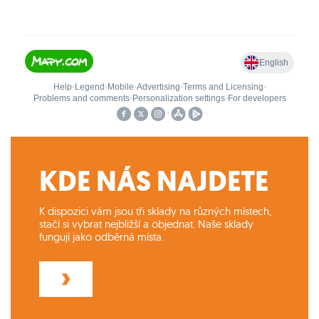
KDE NÁS NAJDETE
K dispozici vám jsou tři sklady na různých místech,
stačí si vybrat nejbližší a objednat. Naše sklady
fungují jako odběrná místa.