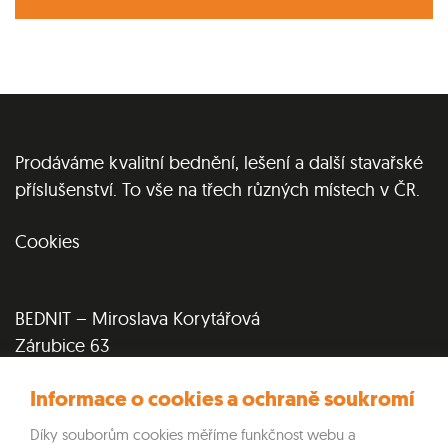
Prodáváme kvalitní bednění, lešení a další stavařské
příslušenství. To vše na třech různých místech v ČR.
Cookies
BEDNIT – Miroslava Korytářová
Zárubice 63
Zárubice 675 52
Informace o cookies a ochraně soukromí
IČ: 75198991
DIČ: 8655124456
Díky souborům cookies měříme funkčnost webu a