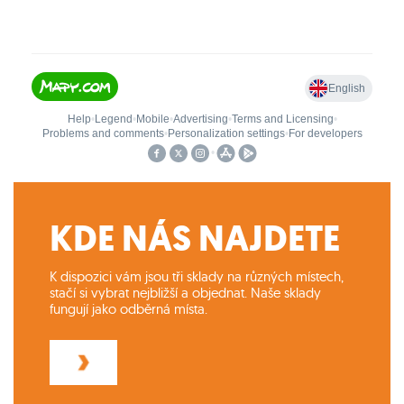
KDE NÁS NAJDETE
K dispozici vám jsou tři sklady na různých místech,
stačí si vybrat nejbližší a objednat. Naše sklady
fungují jako odběrná místa.